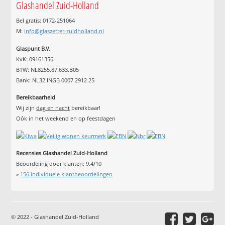
Glashandel Zuid-Holland
Bel gratis: 0172-251064
M:
info@glaszetter-zuidholland.nl
Glaspunt B.V.
KvK: 09161356
BTW: NL8255.87.633.B05
Bank: NL32 INGB 0007 2912 25
Bereikbaarheid
Wij zijn
dag en nacht
bereikbaar!
Oók in het weekend en op feestdagen
Recensies Glashandel Zuid-Holland
Beoordeling door klanten:
9.4
/
10
»
156
individuele klantbeoordelingen
© 2022 - Glashandel Zuid-Holland