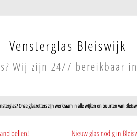
Vensterglas Bleiswijk
s? Wij zijn 24/7 bereikbaar in
nsterglas? Onze glaszetters zijn werkzaam in alle wijken en buurten van Bleiswi
Bleiswijk Buiten
Hoekeindse 
Overbuurtse Polder
Molenbuurt
land bellen!
Nieuw glas nodig in Bleisw
Klappolder
Sterrenbuurt