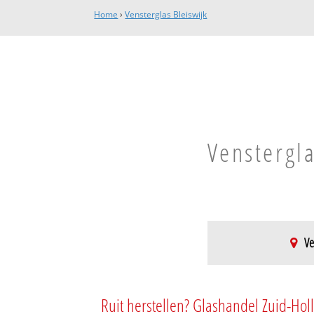
Home
›
Vensterglas Bleiswijk
Venstergla
Ve
Bleiswijk
Schildersbuurt
Ruit herstellen? Glashandel Zuid-Hol
Zeeheldenbuurt