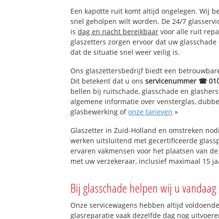
De Hoefslag
Een kapotte ruit komt altijd ongelegen. Wij b
Oranjebuurt
snel geholpen wilt worden. De 24/7 glasserv
Zeldenrust
is
dag en nacht bereikbaar
voor alle ruit rep
glaszetters zorgen ervoor dat uw glasschade
dat de situatie snel weer veilig is.
Ons glaszettersbedrijf biedt een betrouwbare 
Dit betekent dat u ons
servicenummer ☎ 01
bellen bij ruitschade, glasschade en glashers
algemene informatie over vensterglas, dubbel 
glasbewerking of
onze tarieven
»
Glaszetter in Zuid-Holland en omstreken nod
werken uitsluitend met gecertificeerde glassp
ervaren vakmensen voor het plaatsen van de 
met uw verzekeraar, inclusief maximaal 15 ja
Bij glasschade helpen wij u vandaag 
Onze servicewagens hebben altijd voldoend
glasreparatie vaak dezelfde dag nog uitvoeren