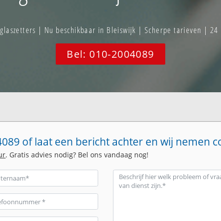
aszetters | Nu beschikbaar in Bleiswijk | Scherpe tarieven | 24
Bel: 010-2004089
089 of laat een bericht achter en wij nemen c
ur
. Gratis advies nodig? Bel ons vandaag nog!