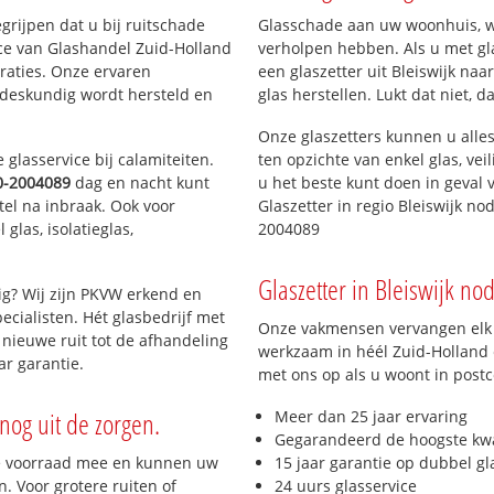
Rotte Zoom
Bomenbuurt
egrijpen dat u bij ruitschade
Glasschade aan uw woonhuis, win
Kruisweg
Merenveld
ice van Glashandel Zuid-Holland
verholpen hebben. Als u met gla
Prisma
Vogelbuurt
araties. Onze ervaren
een glaszetter uit Bleiswijk naa
De Tuinen
 deskundig wordt hersteld en
glas herstellen. Lukt dat niet, 
Onze glaszetters kunnen u alles
glasservice bij calamiteiten.
ten opzichte van enkel glas, vei
0-2004089
dag en nacht kunt
u het beste kunt doen in geval 
tel na inbraak. Ook voor
Glaszetter in regio Bleiswijk no
glas, isolatieglas,
2004089
Glaszetter in Bleiswijk nod
ig? Wij zijn PKVW erkend en
ecialisten. Hét glasbedrijf met
Onze vakmensen vervangen elk j
nieuwe ruit tot de afhandeling
werkzaam in héél Zuid-Holland e
ar garantie.
met ons op als u woont in post
nog uit de zorgen.
Meer dan 25 jaar ervaring
Gegarandeerd de hoogste kwa
e voorraad mee en kunnen uw
15 jaar garantie op dubbel gl
. Voor grotere ruiten of
24 uurs glasservice