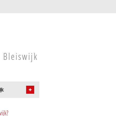
 Bleiswijk
jk:
Zoom
ijk?