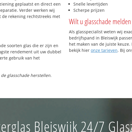
iening geplaatst en direct een
Snelle levertijden
reparatie. Verder werken wij
Scherpe prijzen
t de rekening rechtstreeks met
Wilt u glasschade melden 
Als glasspecialist weten wij exa
bedrijfspand in Bleiswijk passen
het maken van de juiste keuze. 
nde soorten glas die er zijn en
bekijk hier
onze tarieven
. Bij o
oogste rendement uit uw dubbel
ferte gebruik van het
 de glasschade herstellen.
erglas Bleiswijk 24/7 Glas