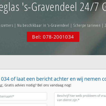
eglas 's-Gravendeel 24/7 G
zetters | Nu beschikbaar in 's-Gravendeel | Scherpe tarieven | 
Bel: 078-2001034
034 of laat een bericht achter en wij nemen c
ur
. Gratis advies nodig? Bel ons vandaag nog!