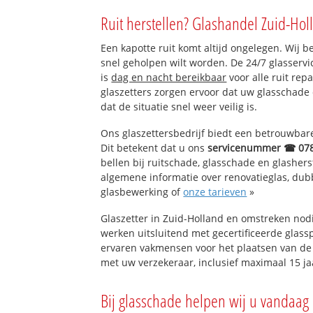
s-Gravendeel
Ruit herstellen? Glashandel Zuid-Hol
Boendersweg-Stri
Nieuw Bonavent
Een kapotte ruit komt altijd ongelegen. Wij b
Schenkeldijk
snel geholpen wilt worden. De 24/7 glasserv
Mijlpolder
is
dag en nacht bereikbaar
voor alle ruit rep
Groot en Klein Ko
glaszetters zorgen ervoor dat uw glasschade
Schuilingen
dat de situatie snel weer veilig is.
Ons glaszettersbedrijf biedt een betrouwbare 
Dit betekent dat u ons
servicenummer ☎ 07
bellen bij ruitschade, glasschade en glashers
algemene informatie over renovatieglas, dubbe
glasbewerking of
onze tarieven
»
Glaszetter in Zuid-Holland en omstreken nod
werken uitsluitend met gecertificeerde glassp
ervaren vakmensen voor het plaatsen van de 
met uw verzekeraar, inclusief maximaal 15 ja
Bij glasschade helpen wij u vandaag 