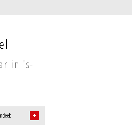
el
r in 's-
endeel: