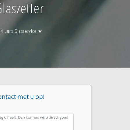
laszetter
24 uurs Glasservice ★
ontact met u op!