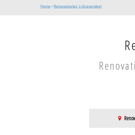
Home
›
Renovatieglas 's-Gravendeel
R
Renovati
Renova
s-Gravendeel