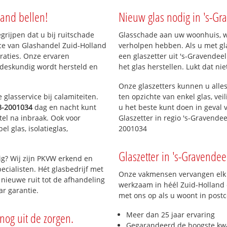
land bellen!
Nieuw glas nodig in 's-Gr
jensedijk
ura
egrijpen dat u bij ruitschade
Glasschade aan uw woonhuis, win
ice van Glashandel Zuid-Holland
verholpen hebben. Als u met gla
araties. Onze ervaren
een glaszetter uit 's-Gravendee
ninkrijk
 deskundig wordt hersteld en
het glas herstellen. Lukt dat ni
Onze glaszetters kunnen u alles
glasservice bij calamiteiten.
ten opzichte van enkel glas, vei
8-2001034
dag en nacht kunt
u het beste kunt doen in geval 
tel na inbraak. Ook voor
Glaszetter in regio 's-Gravende
l glas, isolatieglas,
2001034
Glaszetter in 's-Gravendee
ig? Wij zijn PKVW erkend en
ecialisten. Hét glasbedrijf met
Onze vakmensen vervangen elk j
nieuwe ruit tot de afhandeling
werkzaam in héél Zuid-Holland e
ar garantie.
met ons op als u woont in post
nog uit de zorgen.
Meer dan 25 jaar ervaring
Gegarandeerd de hoogste kwa