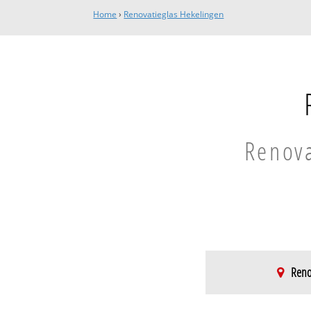
Home
›
Renovatieglas Hekelingen
Renova
Reno
Hekelingen