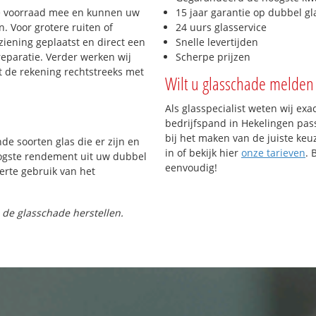
e voorraad mee en kunnen uw
15 jaar garantie op dubbel gl
. Voor grotere ruiten of
24 uurs glasservice
iening geplaatst en direct een
Snelle levertijden
reparatie. Verder werken wij
Scherpe prijzen
t de rekening rechtstreeks met
Wilt u glasschade melden 
Als glasspecialist weten wij exa
bedrijfspand in Hekelingen pass
bij het maken van de juiste keu
nde soorten glas die er zijn en
in of bekijk hier
onze tarieven
. 
oogste rendement uit uw dubbel
eenvoudig!
ferte gebruik van het
 de glasschade herstellen.