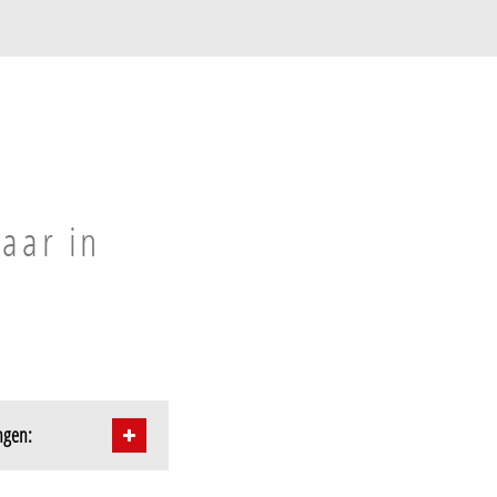
n
baar in
ngen: