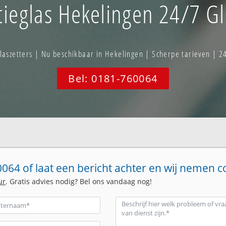
ieglas Hekelingen 24/7 Gl
szetters | Nu beschikbaar in Hekelingen | Scherpe tarieven | 2
Bel: 0181-760064
064 of laat een bericht achter en wij nemen c
ur
. Gratis advies nodig? Bel ons vandaag nog!