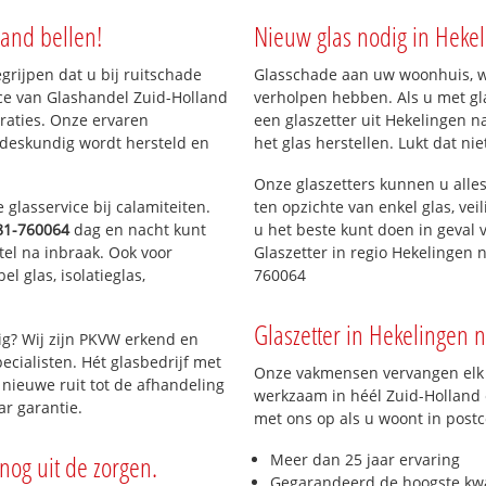
land bellen!
Nieuw glas nodig in Heke
n-Zuid
rs
egrijpen dat u bij ruitschade
Glasschade aan uw woonhuis, win
ice van Glashandel Zuid-Holland
verholpen hebben. Als u met gla
araties. Onze ervaren
een glaszetter uit Hekelingen n
 deskundig wordt hersteld en
het glas herstellen. Lukt dat ni
Onze glaszetters kunnen u alles
glasservice bij calamiteiten.
ten opzichte van enkel glas, vei
81-760064
dag en nacht kunt
u het beste kunt doen in geval 
tel na inbraak. Ook voor
Glaszetter in regio Hekelingen 
l glas, isolatieglas,
760064
Glaszetter in Hekelingen n
ig? Wij zijn PKVW erkend en
ecialisten. Hét glasbedrijf met
Onze vakmensen vervangen elk j
nieuwe ruit tot de afhandeling
werkzaam in héél Zuid-Holland e
ar garantie.
met ons op als u woont in post
nog uit de zorgen.
Meer dan 25 jaar ervaring
Gegarandeerd de hoogste kwa