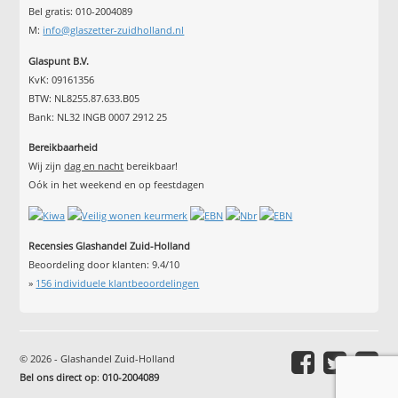
Bel gratis: 010-2004089
M:
info@glaszetter-zuidholland.nl
Glaspunt B.V.
KvK: 09161356
BTW: NL8255.87.633.B05
Bank: NL32 INGB 0007 2912 25
Bereikbaarheid
Wij zijn
dag en nacht
bereikbaar!
Oók in het weekend en op feestdagen
Recensies Glashandel Zuid-Holland
Beoordeling door klanten:
9.4
/
10
»
156
individuele klantbeoordelingen
© 2026 - Glashandel Zuid-Holland
Bel ons direct op
:
010-2004089