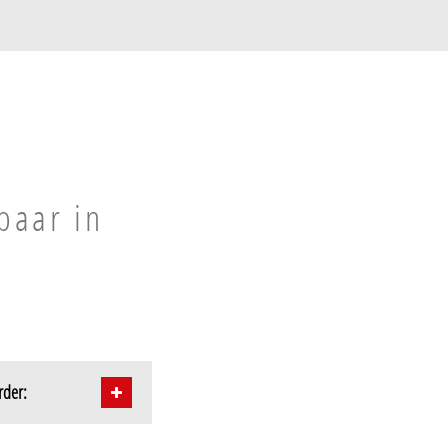
baar in
rder: