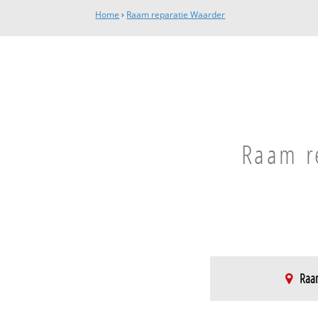
Home
›
Raam reparatie Waarder
Raam re
Raam
Waarder