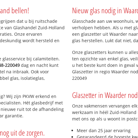
land bellen!
Nieuw glas nodig in Waar
egrijpen dat u bij ruitschade
Glasschade aan uw woonhuis, win
ice van Glashandel Zuid-Holland
verholpen hebben. Als u met gla
araties. Onze ervaren
een glaszetter uit Waarder naar
 deskundig wordt hersteld en
glas herstellen. Lukt dat niet, 
Onze glaszetters kunnen u alles
glasservice bij calamiteiten.
ten opzichte van enkel glas, vei
48-220049
dag en nacht kunt
u het beste kunt doen in geval 
tel na inbraak. Ook voor
Glaszetter in regio Waarder nod
el glas, isolatieglas,
220049
Glaszetter in Waarder nodi
ig? Wij zijn PKVW erkend en
ecialisten. Hét glasbedrijf met
Onze vakmensen vervangen elk j
nieuwe ruit tot de afhandeling
werkzaam in héél Zuid-Holland e
ar garantie.
met ons op als u woont in post
nog uit de zorgen.
Meer dan 25 jaar ervaring
Gegarandeerd de hoogste kwa