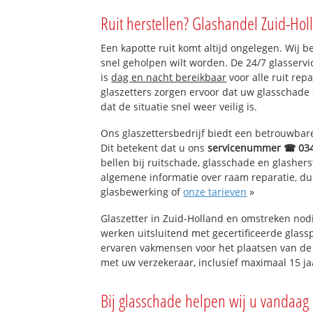
Waarder
Ruit herstellen? Glashandel Zuid-Hol
Westeinde
Oosteinde
Een kapotte ruit komt altijd ongelegen. Wij b
snel geholpen wilt worden. De 24/7 glasserv
is
dag en nacht bereikbaar
voor alle ruit rep
glaszetters zorgen ervoor dat uw glasschade
dat de situatie snel weer veilig is.
Ons glaszettersbedrijf biedt een betrouwbare 
Dit betekent dat u ons
servicenummer ☎ 03
bellen bij ruitschade, glasschade en glashers
algemene informatie over raam reparatie, dubb
glasbewerking of
onze tarieven
»
Glaszetter in Zuid-Holland en omstreken nod
werken uitsluitend met gecertificeerde glassp
ervaren vakmensen voor het plaatsen van de 
met uw verzekeraar, inclusief maximaal 15 ja
Bij glasschade helpen wij u vandaag 