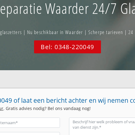
eparatie Waarder 24/7 Gla
aszetters | Nu beschikbaar in Waarder | Scherpe tarieven | 24
Bel: 0348-220049
049 of laat een bericht achter en wij nemen c
ur
. Gratis advies nodig? Bel ons vandaag nog!