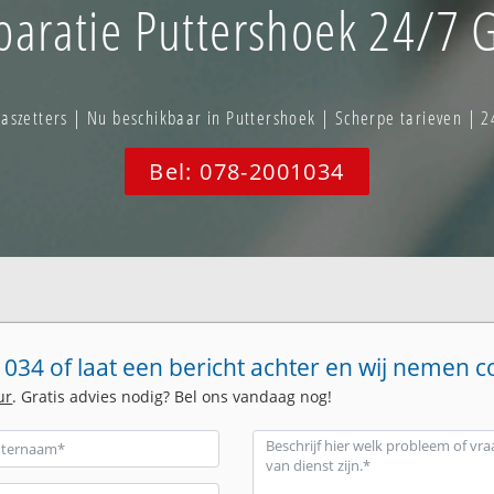
aratie Puttershoek 24/7 G
szetters | Nu beschikbaar in Puttershoek | Scherpe tarieven | 2
Bel: 078-2001034
034 of laat een bericht achter en wij nemen c
ur
. Gratis advies nodig? Bel ons vandaag nog!