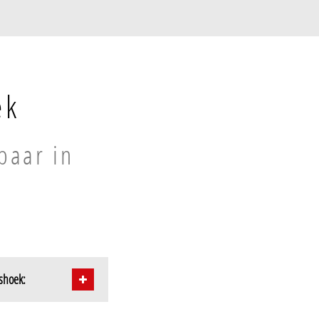
ek
baar in
rshoek: