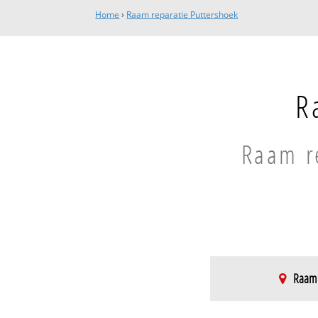
Home
›
Raam reparatie Puttershoek
R
Raam re
Raam r
Puttershoek