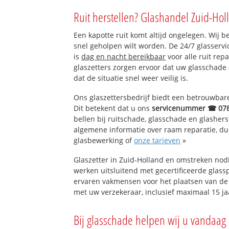
Bebouwde Kom, o
Ruit herstellen? Glashandel Zuid-Hol
Rustenburgstraa
Bebouwde Kom P
Een kapotte ruit komt altijd ongelegen. Wij b
Bebouwde Kom P
snel geholpen wilt worden. De 24/7 glasserv
Plan De Griende
is
dag en nacht bereikbaar
voor alle ruit rep
Plan Zijdewinde
glaszetters zorgen ervoor dat uw glasschade
dat de situatie snel weer veilig is.
Ons glaszettersbedrijf biedt een betrouwbare 
Dit betekent dat u ons
servicenummer ☎ 07
bellen bij ruitschade, glasschade en glashers
algemene informatie over raam reparatie, dubb
glasbewerking of
onze tarieven
»
Glaszetter in Zuid-Holland en omstreken nod
werken uitsluitend met gecertificeerde glassp
ervaren vakmensen voor het plaatsen van de 
met uw verzekeraar, inclusief maximaal 15 ja
Bij glasschade helpen wij u vandaag 