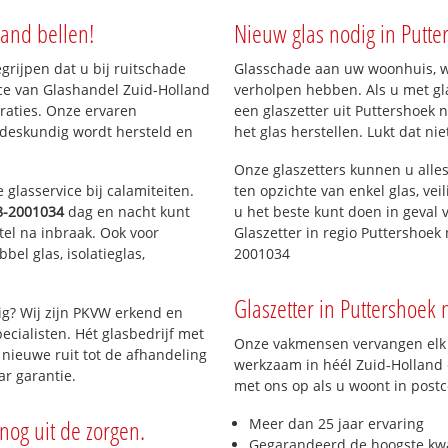
ud gedeelte
land bellen!
Nieuw glas nodig in Putte
t
lan Dorp
egrijpen dat u bij ruitschade
Glasschade aan uw woonhuis, win
lan Oudeland
ice van Glashandel Zuid-Holland
verholpen hebben. Als u met gla
n
araties. Onze ervaren
een glaszetter uit Puttershoek 
 deskundig wordt hersteld en
het glas herstellen. Lukt dat ni
Onze glaszetters kunnen u alles
glasservice bij calamiteiten.
ten opzichte van enkel glas, vei
8-2001034
dag en nacht kunt
u het beste kunt doen in geval 
tel na inbraak. Ook voor
Glaszetter in regio Puttershoek
el glas, isolatieglas,
2001034
Glaszetter in Puttershoek 
ig? Wij zijn PKVW erkend en
ecialisten. Hét glasbedrijf met
Onze vakmensen vervangen elk j
nieuwe ruit tot de afhandeling
werkzaam in héél Zuid-Holland e
ar garantie.
met ons op als u woont in post
nog uit de zorgen.
Meer dan 25 jaar ervaring
Gegarandeerd de hoogste kwa