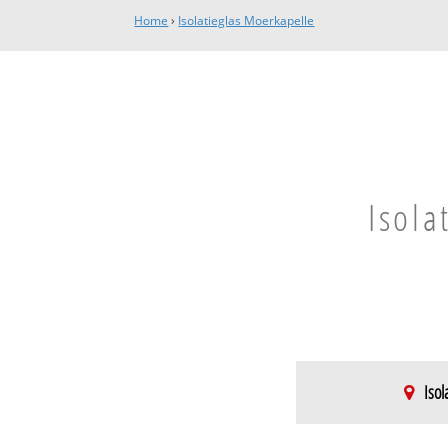
Home
›
Isolatieglas Moerkapelle
Isola
Isol
Moerkapelle