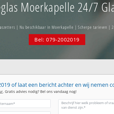
ieglas Moerkapelle 24/7 Gla
szetters | Nu beschikbaar in Moerkapelle | Scherpe tarieven | 2
Bel: 079-2002019
019 of laat een bericht achter en wij nemen c
ur
. Gratis advies nodig? Bel ons vandaag nog!