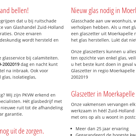
land bellen!
Nieuw glas nodig in Moer
t
egrijpen dat u bij ruitschade
Glasschade aan uw woonhuis, win
t
ice van Glashandel Zuid-Holland
verholpen hebben. Als u met gla
ijventerrein
araties. Onze ervaren
een glaszetter uit Moerkapelle 
sengebied
 deskundig wordt hersteld en
het glas herstellen. Lukt dat ni
Onze glaszetters kunnen u alles
glasservice bij calamiteiten.
ten opzichte van enkel glas, vei
9-2002019
dag en nacht kunt
u het beste kunt doen in geval 
tel na inbraak. Ook voor
Glaszetter in regio Moerkapelle
glas, isolatieglas,
2002019
Glaszetter in Moerkapelle 
ig? Wij zijn PKVW erkend en
ecialisten. Hét glasbedrijf met
Onze vakmensen vervangen elk j
nieuwe ruit tot de afhandeling
werkzaam in héél Zuid-Holland e
ar garantie.
met ons op als u woont in post
nog uit de zorgen.
Meer dan 25 jaar ervaring
Gegarandeerd de hoogste kwa