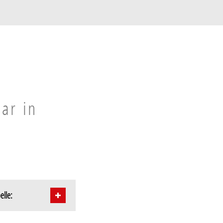
aar in
elle: