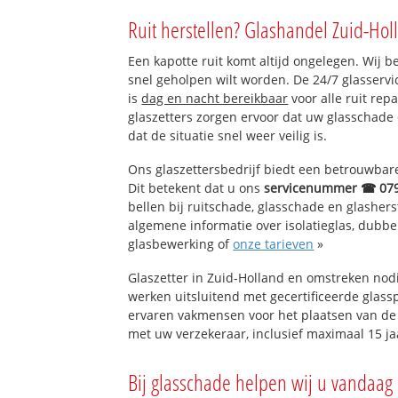
Moerkapelle
Ruit herstellen? Glashandel Zuid-Hol
Wilde Veenen
Moerkapelle Wes
Een kapotte ruit komt altijd ongelegen. Wij b
Moerkapelle Oos
snel geholpen wilt worden. De 24/7 glasserv
Moerkapelle bedr
is
dag en nacht bereikbaar
voor alle ruit rep
Moerkapelle kas
glaszetters zorgen ervoor dat uw glasschade
dat de situatie snel weer veilig is.
Ons glaszettersbedrijf biedt een betrouwbare 
Dit betekent dat u ons
servicenummer ☎ 07
bellen bij ruitschade, glasschade en glashers
algemene informatie over isolatieglas, dubbel 
glasbewerking of
onze tarieven
»
Glaszetter in Zuid-Holland en omstreken nod
werken uitsluitend met gecertificeerde glassp
ervaren vakmensen voor het plaatsen van de 
met uw verzekeraar, inclusief maximaal 15 ja
Bij glasschade helpen wij u vandaag 