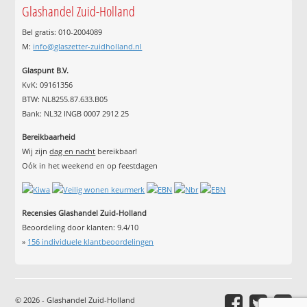
Glashandel Zuid-Holland
Bel gratis: 010-2004089
M:
info@glaszetter-zuidholland.nl
Glaspunt B.V.
KvK: 09161356
BTW: NL8255.87.633.B05
Bank: NL32 INGB 0007 2912 25
Bereikbaarheid
Wij zijn
dag en nacht
bereikbaar!
Oók in het weekend en op feestdagen
Recensies Glashandel Zuid-Holland
Beoordeling door klanten:
9.4
/
10
»
156
individuele klantbeoordelingen
© 2026 - Glashandel Zuid-Holland