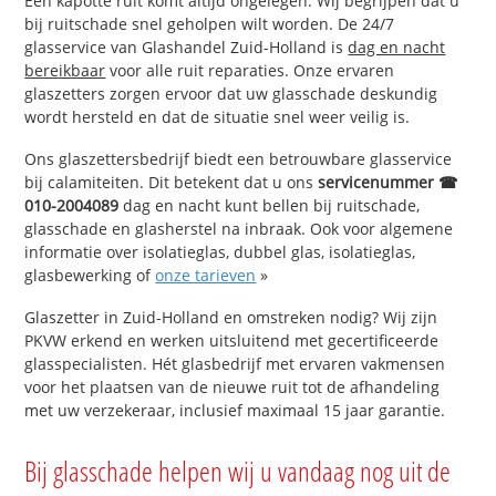
Een kapotte ruit komt altijd ongelegen. Wij begrijpen dat u
bij ruitschade snel geholpen wilt worden. De 24/7
glasservice van Glashandel Zuid-Holland is
dag en nacht
bereikbaar
voor alle ruit reparaties. Onze ervaren
glaszetters zorgen ervoor dat uw glasschade deskundig
wordt hersteld en dat de situatie snel weer veilig is.
Ons glaszettersbedrijf biedt een betrouwbare glasservice
bij calamiteiten. Dit betekent dat u ons
servicenummer ☎
010-2004089
dag en nacht kunt bellen bij ruitschade,
glasschade en glasherstel na inbraak. Ook voor algemene
informatie over isolatieglas, dubbel glas, isolatieglas,
glasbewerking of
onze tarieven
»
Glaszetter in Zuid-Holland en omstreken nodig? Wij zijn
PKVW erkend en werken uitsluitend met gecertificeerde
glasspecialisten. Hét glasbedrijf met ervaren vakmensen
voor het plaatsen van de nieuwe ruit tot de afhandeling
met uw verzekeraar, inclusief maximaal 15 jaar garantie.
Bij glasschade helpen wij u vandaag nog uit de