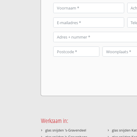
Werkzaam in:
›
›
glas snijden 's-Gravendeel
glas snijden Ka
›
›
glas snijden 's-Gravenhage
glas snijden K