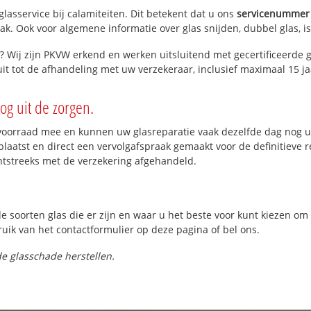
lasservice bij calamiteiten. Dit betekent dat u ons
servicenummer
ak. Ook voor algemene informatie over glas snijden, dubbel glas, i
 Wij zijn PKVW erkend en werken uitsluitend met gecertificeerde g
t tot de afhandeling met uw verzekeraar, inclusief maximaal 15 ja
og uit de zorgen.
oorraad mee en kunnen uw glasreparatie vaak dezelfde dag nog ui
laatst en direct een vervolgafspraak gemaakt voor de definitieve 
htstreeks met de verzekering afgehandeld.
de soorten glas die er zijn en waar u het beste voor kunt kiezen o
ruik van het contactformulier op deze pagina of bel ons.
e glasschade herstellen.