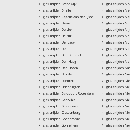
›
›
glas snijden Brandwijk
glas snijden M
›
›
glas snijden Brielle
glas snijden Me
›
›
glas snijden Capelle aan den IJssel
glas snijden Me
›
›
glas snijden Dalem
glas snijden Mi
›
›
glas snijden De Lier
glas snijden Mi
›
›
glas snijden De Zilk
glas snijden Mo
›
›
glas snijden Delfgauw
glas snijden Mo
›
›
glas snijden Delft
glas snijden Mo
›
›
glas snijden Den Bommel
glas snijden M
›
›
glas snijden Den Haag
glas snijden Mo
›
›
glas snijden Den Hoorn
glas snijden Na
›
›
glas snijden Dirksland
glas snijden Ni
›
›
glas snijden Dordrecht
glas snijden N
›
›
glas snijden Driebruggen
glas snijden Ni
›
›
glas snijden Europoort Rotterdam
glas snijden N
›
›
glas snijden Geervliet
glas snijden Ni
›
›
glas snijden Gelderswoude
glas snijden Ni
›
›
glas snijden Giessenburg
glas snijden N
›
›
glas snijden Goedereede
glas snijden N
›
›
glas snijden Gorinchem
glas snijden N