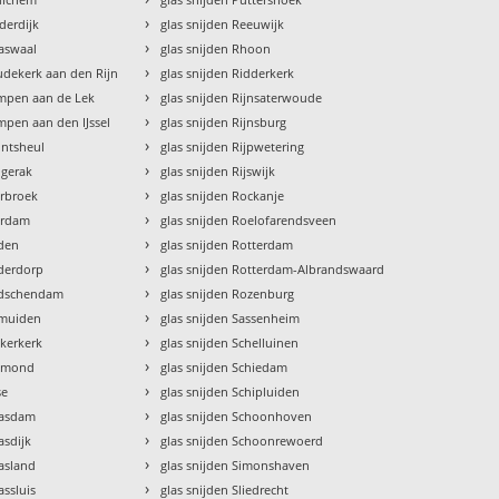
›
derdijk
glas snijden Reeuwijk
›
aaswaal
glas snijden Rhoon
›
udekerk aan den Rijn
glas snijden Ridderkerk
›
impen aan de Lek
glas snijden Rijnsaterwoude
›
impen aan den IJssel
glas snijden Rijnsburg
›
intsheul
glas snijden Rijpwetering
›
ngerak
glas snijden Rijswijk
›
erbroek
glas snijden Rockanje
›
eerdam
glas snijden Roelofarendsveen
›
iden
glas snijden Rotterdam
›
iderdorp
glas snijden Rotterdam-Albrandswaard
›
eidschendam
glas snijden Rozenburg
›
imuiden
glas snijden Sassenheim
›
kkerkerk
glas snijden Schelluinen
›
exmond
glas snijden Schiedam
›
se
glas snijden Schipluiden
›
aasdam
glas snijden Schoonhoven
›
asdijk
glas snijden Schoonrewoerd
›
asland
glas snijden Simonshaven
›
assluis
glas snijden Sliedrecht