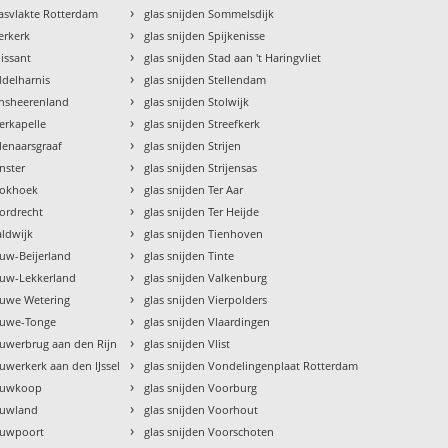
›
aasvlakte Rotterdam
glas snijden Sommelsdijk
›
erkerk
glas snijden Spijkenisse
›
lissant
glas snijden Stad aan 't Haringvliet
›
ddelharnis
glas snijden Stellendam
›
jnsheerenland
glas snijden Stolwijk
›
erkapelle
glas snijden Streefkerk
›
lenaarsgraaf
glas snijden Strijen
›
nster
glas snijden Strijensas
›
ookhoek
glas snijden Ter Aar
›
ordrecht
glas snijden Ter Heijde
›
aldwijk
glas snijden Tienhoven
›
euw-Beijerland
glas snijden Tinte
›
ieuw-Lekkerland
glas snijden Valkenburg
›
euwe Wetering
glas snijden Vierpolders
›
ieuwe-Tonge
glas snijden Vlaardingen
›
euwerbrug aan den Rijn
glas snijden Vlist
›
euwerkerk aan den IJssel
glas snijden Vondelingenplaat Rotterdam
›
ieuwkoop
glas snijden Voorburg
›
ieuwland
glas snijden Voorhout
›
ieuwpoort
glas snijden Voorschoten