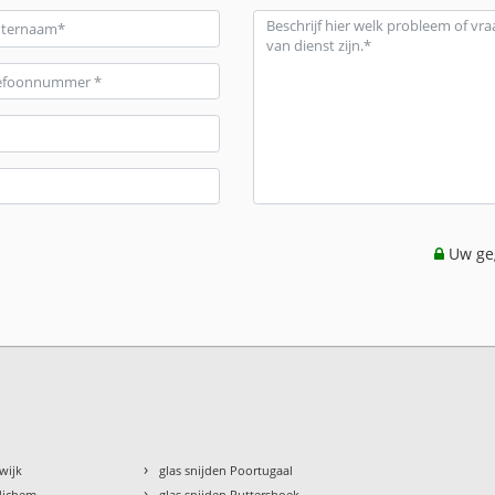
Uw geg
›
twijk
glas snijden Poortugaal
›
edichem
glas snijden Puttershoek