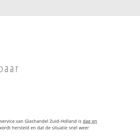
kbaar
asservice van Glashandel Zuid-Holland is
dag en
ordt hersteld en dat de situatie snel weer