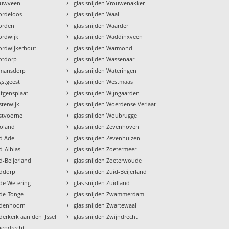
›
ieuwveen
glas snijden Vrouwenakker
›
ordeloos
glas snijden Waal
›
oorden
glas snijden Waarder
›
ordwijk
glas snijden Waddinxveen
›
oordwijkerhout
glas snijden Warmond
›
ootdorp
glas snijden Wassenaar
›
umansdorp
glas snijden Wateringen
›
gstgeest
glas snijden Westmaas
›
ltgensplaat
glas snijden Wijngaarden
›
sterwijk
glas snijden Woerdense Verlaat
›
ostvoorne
glas snijden Woubrugge
›
toland
glas snijden Zevenhoven
›
ud Ade
glas snijden Zevenhuizen
›
d-Alblas
glas snijden Zoetermeer
›
d-Beijerland
glas snijden Zoeterwoude
›
uddorp
glas snijden Zuid-Beijerland
›
ude Wetering
glas snijden Zuidland
›
ude-Tonge
glas snijden Zwammerdam
›
udenhoorn
glas snijden Zwartewaal
›
derkerk aan den IJssel
glas snijden Zwijndrecht
pendrecht