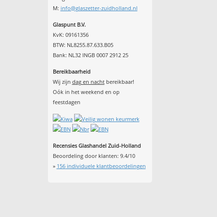
M:
info@glaszetter-zuidholland.nl
Glaspunt B.V.
KvK: 09161356
BTW: NL8255.87.633.B05
Bank: NL32 INGB 0007 2912 25
Bereikbaarheid
Wij zijn
dag en nacht
bereikbaar!
Oók in het weekend en op
feestdagen
Recensies Glashandel Zuid-Holland
Beoordeling door klanten:
9.4
/
10
»
156
individuele klantbeoordelingen