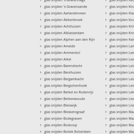
›
›
glas snijden 's-Gravenzande
glas snijden Kin
›
›
glas snijden Aarlanderveen
glas snijden Kl
›
›
glas snijden Abbenbroek
glas snijden Ko
›
›
glas snijden Achthuizen
glas snijden Kr
›
›
glas snijden Alblasserdam
glas snijden Kr
›
›
glas snijden Alphen aan den Rijn
glas snijden Kw
›
›
glas snijden Ameide
glas snijden La
›
›
glas snijden Ammerstol
glas snijden Le
›
›
glas snijden Arkel
glas snijden L
›
›
glas snijden Barendrecht
glas snijden Le
›
›
glas snijden Benthuizen
glas snijden Le
›
›
glas snijden Bergambacht
glas snijden L
›
›
glas snijden Bergschenhoek
glas snijden Le
›
›
glas snijden Berkel en Rodenrijs
glas snijden Le
›
›
glas snijden Berkenwoude
glas snijden L
›
›
glas snijden Bleiswijk
glas snijden Lis
›
›
glas snijden Bleskensgraaf
glas snijden M
›
›
glas snijden Bodegraven
glas snijden Ma
›
›
glas snijden Boskoop
glas snijden Ma
›
›
glas snijden Botlek Rotterdam
glas snijden Ma