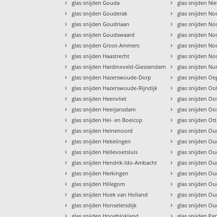
›
›
glas snijden Gouda
glas snijden N
›
›
glas snijden Gouderak
glas snijden No
›
›
glas snijden Goudriaan
glas snijden N
›
›
glas snijden Goudswaard
glas snijden No
›
›
glas snijden Groot-Ammers
glas snijden N
›
›
glas snijden Haastrecht
glas snijden N
›
›
glas snijden Hardinxveld-Giessendam
glas snijden N
›
›
glas snijden Hazerswoude-Dorp
glas snijden Oe
›
›
glas snijden Hazerswoude-Rijndijk
glas snijden Oo
›
›
glas snijden Heenvliet
glas snijden Oo
›
›
glas snijden Heerjansdam
glas snijden O
›
›
glas snijden Hei- en Boeicop
glas snijden Ot
›
›
glas snijden Heinenoord
glas snijden O
›
›
glas snijden Hekelingen
glas snijden Ou
›
›
glas snijden Hellevoetsluis
glas snijden Ou
›
›
glas snijden Hendrik-Ido-Ambacht
glas snijden O
›
›
glas snijden Herkingen
glas snijden O
›
›
glas snijden Hillegom
glas snijden O
›
›
glas snijden Hoek van Holland
glas snijden O
›
›
glas snijden Honselersdijk
glas snijden Ou
›
›
glas snijden Hoogblokland
glas snijden Pa