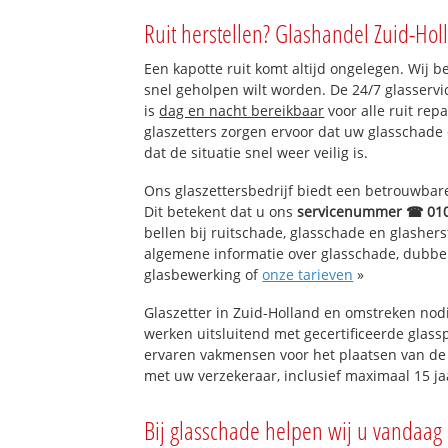
Dorp Bergschenh
Ruit herstellen? Glashandel Zuid-Hol
De Driehoek
Een kapotte ruit komt altijd ongelegen. Wij b
Boterdorp
snel geholpen wilt worden. De 24/7 glasserv
Beemdenbuurt
is
dag en nacht bereikbaar
voor alle ruit rep
Eilandenbuurt
glaszetters zorgen ervoor dat uw glasschade
Boterdorpse Zoo
dat de situatie snel weer veilig is.
Ons glaszettersbedrijf biedt een betrouwbare 
Dit betekent dat u ons
servicenummer ☎ 01
bellen bij ruitschade, glasschade en glashers
algemene informatie over glasschade, dubbel g
glasbewerking of
onze tarieven
»
Glaszetter in Zuid-Holland en omstreken nod
werken uitsluitend met gecertificeerde glassp
ervaren vakmensen voor het plaatsen van de 
met uw verzekeraar, inclusief maximaal 15 ja
Bij glasschade helpen wij u vandaag 