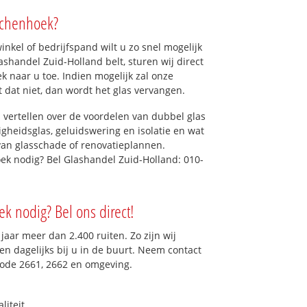
schenhoek?
kel of bedrijfspand wilt u zo snel mogelijk
shandel Zuid-Holland belt, sturen wij direct
sweg
k naar u toe. Indien mogelijk zal onze
t dat niet, dan wordt het glas vervangen.
 vertellen over de voordelen van dubbel glas
ligheidsglas, geluidswering en isolatie en wat
van glasschade of renovatieplannen.
oek nodig? Bel Glashandel Zuid-Holland: 010-
k nodig? Bel ons direct!
aar meer dan 2.400 ruiten. Zo zijn wij
n dagelijks bij u in de buurt. Neem contact
code 2661, 2662 en omgeving.
liteit