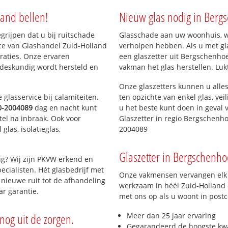
oek
Bergsche Ackers
Bergse Nos
land bellen!
Nieuw glas nodig in Berg
Oosteindsche Ackers
Schreyracker
Ackerse Zoom
Hoeksekade
egrijpen dat u bij ruitschade
Glasschade aan uw woonhuis, win
Weg en Land
ice van Glashandel Zuid-Holland
verholpen hebben. Als u met gla
Wilderszijde
Warmoezier
araties. Onze ervaren
een glaszetter uit Bergschenhoe
Wilderszijde
 deskundig wordt hersteld en
vakman het glas herstellen. Luk
m
Onze glaszetters kunnen u alles
glasservice bij calamiteiten.
ten opzichte van enkel glas, vei
0-2004089
dag en nacht kunt
u het beste kunt doen in geval 
tel na inbraak. Ook voor
Glaszetter in regio Bergschenh
las, isolatieglas,
2004089
Glaszetter in Bergschenhoe
ig? Wij zijn PKVW erkend en
ecialisten. Hét glasbedrijf met
Onze vakmensen vervangen elk j
nieuwe ruit tot de afhandeling
werkzaam in héél Zuid-Holland e
ar garantie.
met ons op als u woont in post
nog uit de zorgen.
Meer dan 25 jaar ervaring
Gegarandeerd de hoogste kwa