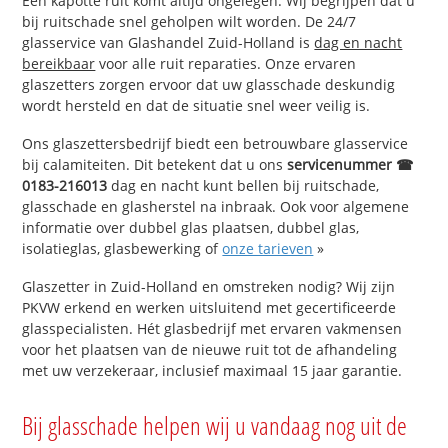
Een kapotte ruit komt altijd ongelegen. Wij begrijpen dat u
bij ruitschade snel geholpen wilt worden. De 24/7
glasservice van Glashandel Zuid-Holland is
dag en nacht
bereikbaar
voor alle ruit reparaties. Onze ervaren
glaszetters zorgen ervoor dat uw glasschade deskundig
wordt hersteld en dat de situatie snel weer veilig is.
Ons glaszettersbedrijf biedt een betrouwbare glasservice
bij calamiteiten. Dit betekent dat u ons
servicenummer ☎
0183-216013
dag en nacht kunt bellen bij ruitschade,
glasschade en glasherstel na inbraak. Ook voor algemene
informatie over dubbel glas plaatsen, dubbel glas,
isolatieglas, glasbewerking of
onze tarieven
»
Glaszetter in Zuid-Holland en omstreken nodig? Wij zijn
PKVW erkend en werken uitsluitend met gecertificeerde
glasspecialisten. Hét glasbedrijf met ervaren vakmensen
voor het plaatsen van de nieuwe ruit tot de afhandeling
met uw verzekeraar, inclusief maximaal 15 jaar garantie.
Bij glasschade helpen wij u vandaag nog uit de